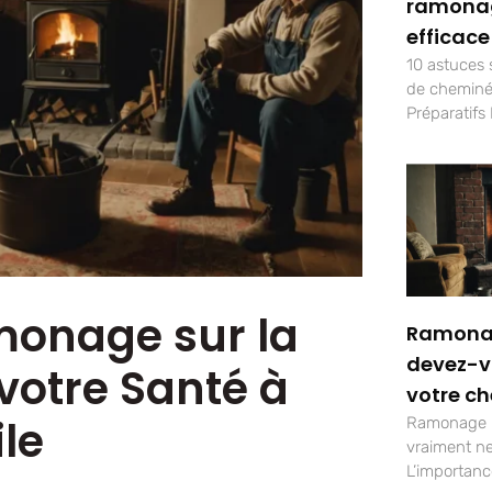
ramona
efficace
10 astuces
de cheminée
Préparatifs 
monage sur la
Ramonag
devez-v
 votre Santé à
votre c
le
Ramonage :
vraiment ne
L’importan