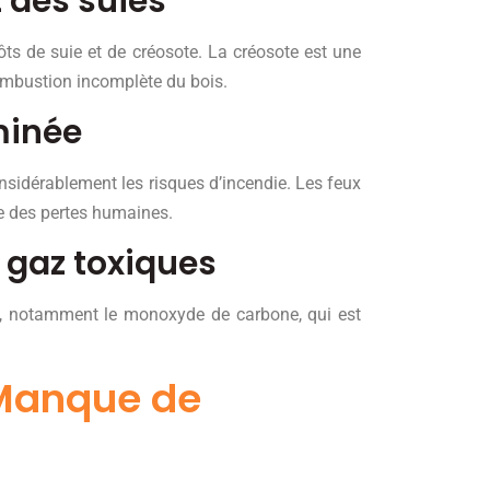
 des suies
s de suie et de créosote. La créosote est une
ombustion incomplète du bois.
minée
nsidérablement les risques d’incendie. Les feux
 des pertes humaines.
 gaz toxiques
es, notamment le monoxyde de carbone, qui est
 Manque de