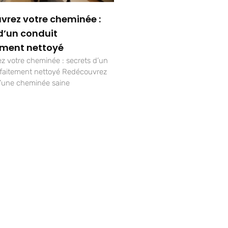
vrez votre cheminée :
d’un conduit
ement nettoyé
 votre cheminée : secrets d’un
rfaitement nettoyé Redécouvrez
d’une cheminée saine