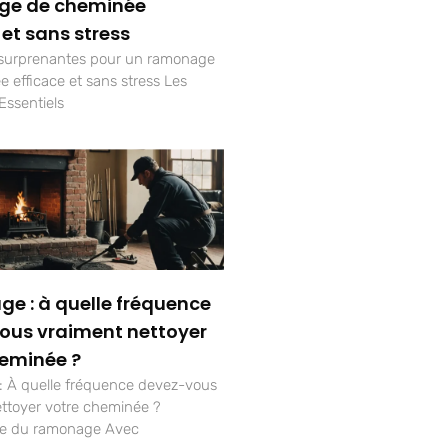
ge de cheminée
 et sans stress
 surprenantes pour un ramonage
 efficace et sans stress Les
Essentiels
e : à quelle fréquence
ous vraiment nettoyer
heminée ?
 À quelle fréquence devez-vous
ttoyer votre cheminée ?
ce du ramonage Avec