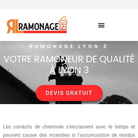
RAMONAGE LYON 3
VOTRE RAMONEUR DE QUALITÉ
À LYON 3
DEVIS GRATUIT
Les conduits de cheminée s’encrassent avec le temps et
peuvent causer des incendies si l’accumulation de résidus