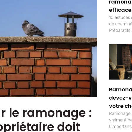
ramona
efficace
10 astuces
de cheminée
Préparatifs 
Ramonag
devez-v
votre c
ur le ramonage :
Ramonage :
vraiment ne
priétaire doit
L’importan