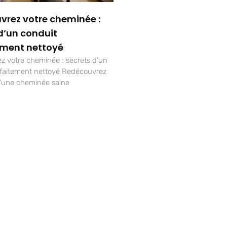
vrez votre cheminée :
d’un conduit
ement nettoyé
 votre cheminée : secrets d’un
rfaitement nettoyé Redécouvrez
d’une cheminée saine