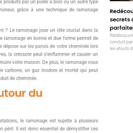
s produits par un poêle à bois ou un autre type
ramoneur, grâce à une technique de ramonage
Redécou
secrets 
parfait
nt ? Le ramonage joue un rôle crucial dans la
Redécouvrez
 de ramonage en bonne et due forme permet de
conduit pa
e dépose sur les parois de votre cheminée lors
les atouts 
es, la créosote peut s’enflammer et causer un
truire votre maison. De plus, le ramonage vous
e carbone, un gaz inodore et mortel qui peut
onduit de cheminée.
utour du
tions, le ramonage est sujette à plusieurs
n péril. Il est donc essentiel de démystifier ces