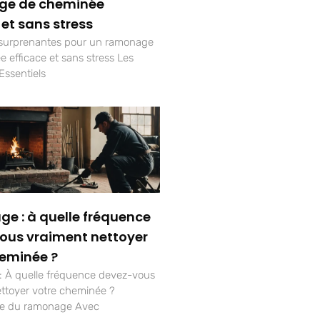
ge de cheminée
 et sans stress
 surprenantes pour un ramonage
 efficace et sans stress Les
Essentiels
e : à quelle fréquence
ous vraiment nettoyer
heminée ?
 À quelle fréquence devez-vous
ttoyer votre cheminée ?
ce du ramonage Avec